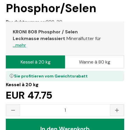
Phosphor/Selen
Produktnummer:
808-20
KRONI 808 Phosphor / Selen
Leckmasse melassiert
Mineralfutter für
...mehr
Kessel à 20 kg
Wanne à 80 kg
Sie profitieren vom Gewichtsrabatt
Kessel à 20 kg
EUR 47.75
Produkt Anzahl: Gib den gewünschten Wert
In den Warenkorb