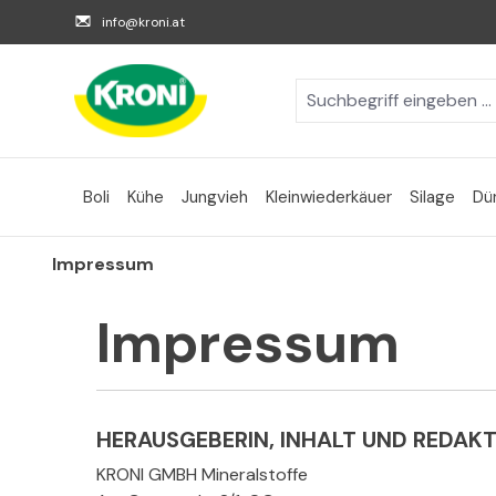
m Hauptinhalt springen
Zur Suche springen
Zur Hauptnavigation springen
info@kroni.at
Boli
Kühe
Jungvieh
Kleinwiederkäuer
Silage
Dü
Impressum
Impressum
HERAUSGEBERIN, INHALT UND REDAK
KRONI GMBH Mineralstoffe