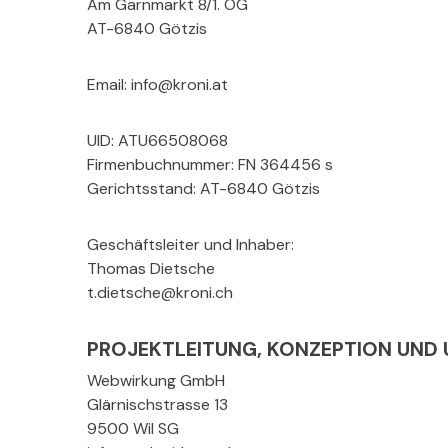
Am Garnmarkt 8/1. OG
AT-6840 Götzis
Email: info@kroni.at
UID: ATU66508068
Firmenbuchnummer: FN 364456 s
Gerichtsstand: AT-6840 Götzis
Geschäftsleiter und Inhaber:
Thomas Dietsche
t.dietsche@kroni.ch
PROJEKTLEITUNG, KONZEPTION UND
Webwirkung GmbH
Glärnischstrasse 13
9500 Wil SG