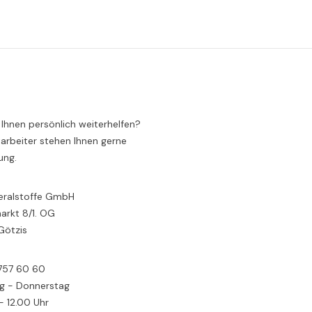
 Ihnen persönlich weiterhelfen?
arbeiter stehen Ihnen gerne
ung.
eralstoffe GmbH
rkt 8/1. OG
Götzis
 757 60 60
g - Donnerstag
- 12.00 Uhr