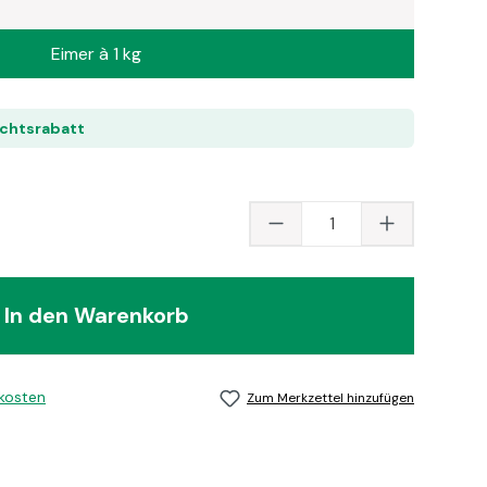
Eimer à 1 kg
ichtsrabatt
Produkt Anzahl: Gib
In den Warenkorb
dkosten
Zum Merkzettel hinzufügen