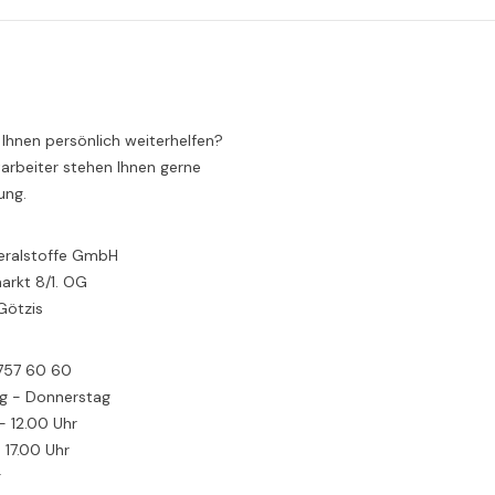
 Ihnen persönlich weiterhelfen?
arbeiter stehen Ihnen gerne
ung.
eralstoffe GmbH
rkt 8/1. OG
Götzis
 757 60 60
g - Donnerstag
- 12.00 Uhr
- 17.00 Uhr
g