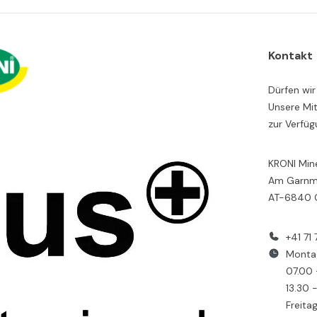
Kontakt
Dürfen wir
Unsere Mit
zur Verfüg
KRONI Min
Am Garnma
AT-6840 
+41 71
Monta
07.00 
13.30 
Freita