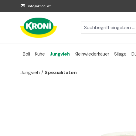
m Hauptinhalt springen
Zur Suche springen
Zur Hauptnavigation springen
info@kroni.at
Boli
Kühe
Jungvieh
Kleinwiederkäuer
Silage
D
Jungvieh
/
Spezialitäten
Bildergalerie überspringen